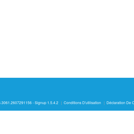
.3061.2607291156 - Signup 1.5.4.2
|
Conditions D'utilisation
|
Déclaration De C